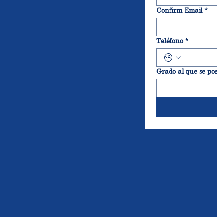
Confirm Email
*
Teléfono
*
Grado al que se pos