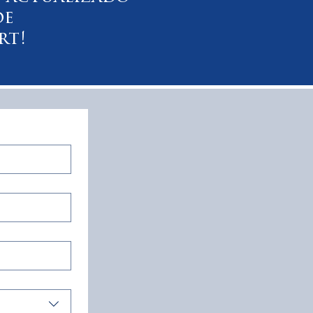
de
rt!