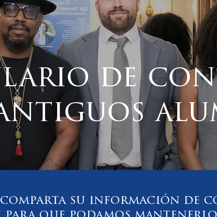
lario de co
 antiguos al
 comparta su información de c
 para que podamos mantenerlo