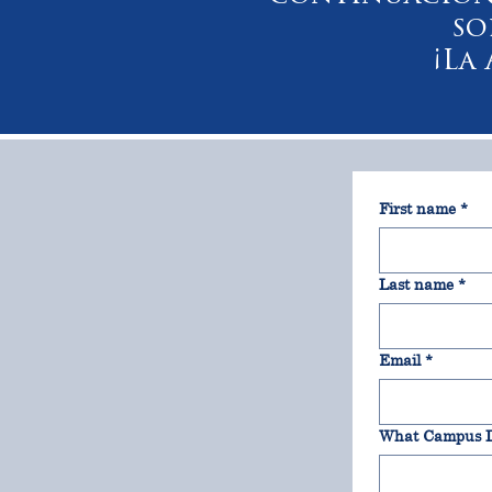
so
¡La
First name
*
Last name
*
Email
*
What Campus D