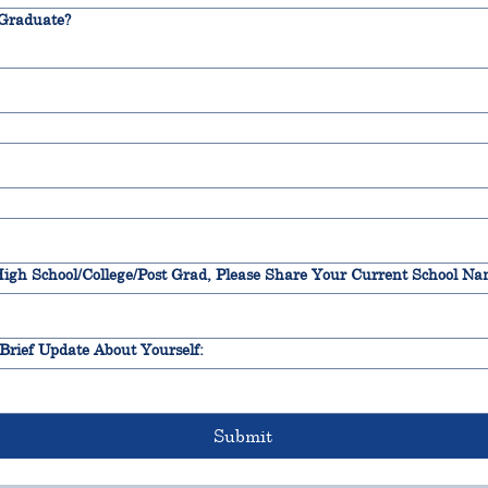
Graduate?
For Alumni in High School/College/Post Grad, Please Share Your Cur
Brief Update About Yourself:
Submit