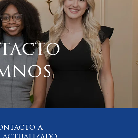
ntacto
umnos
ontacto a
 actualizado