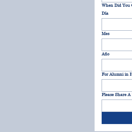
When Did You 
Día
Mes
Año
Please Share A 